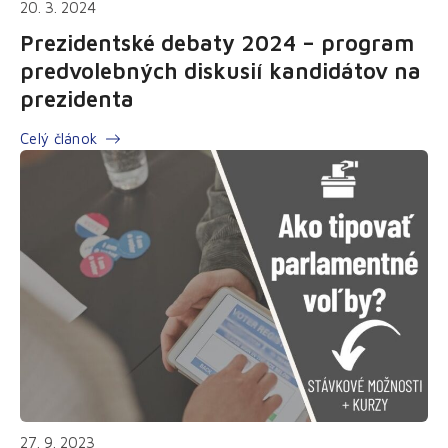
20. 3. 2024
Prezidentské debaty 2024 – program
predvolebných diskusií kandidátov na
prezidenta
Celý článok
27. 9. 2023