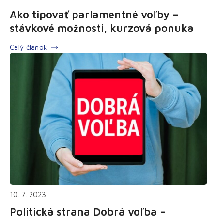
Ako tipovať parlamentné voľby –
stávkové možnosti, kurzová ponuka
Celý článok
10. 7. 2023
Politická strana Dobrá voľba –