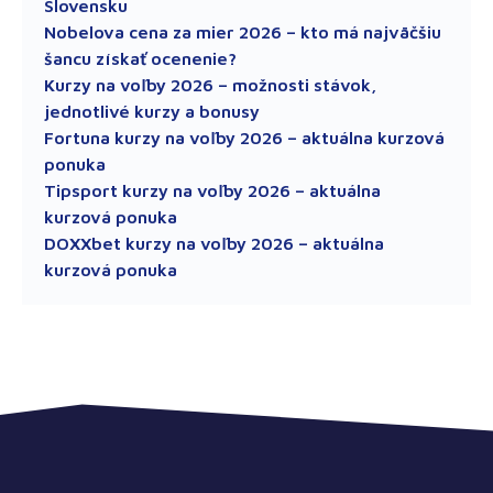
Slovensku
Nobelova cena za mier 2026 – kto má najväčšiu
šancu získať ocenenie?
Kurzy na voľby 2026 – možnosti stávok,
jednotlivé kurzy a bonusy
Fortuna kurzy na voľby 2026 – aktuálna kurzová
ponuka
Tipsport kurzy na voľby 2026 – aktuálna
kurzová ponuka
DOXXbet kurzy na voľby 2026 – aktuálna
kurzová ponuka