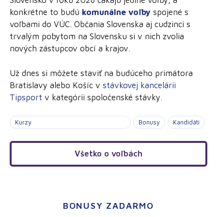
Slovensko v roku 2026 čakajú jediné voľby, a
konkrétne to budú
komunálne voľby
spojené s
voľbami do VÚC. Občania Slovenska aj cudzinci s
trvalým pobytom na Slovensku si v nich zvolia
nových zástupcov obcí a krajov.
Už dnes si môžete staviť na budúceho primátora
Bratislavy alebo Košíc v
stávkovej kancelárii
Tipsport
v kategórii spoločenské stávky.
Kurzy
Bonusy
Kandidáti
Všetko o voľbách
BONUSY ZADARMO