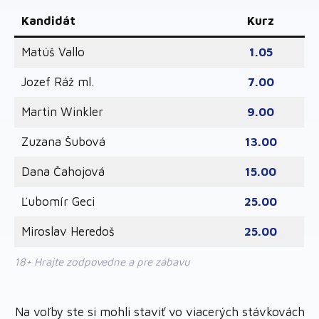
Kandidát
Kurz
Matúš Vallo
1.05
Jozef Ráž ml.
7.00
Martin Winkler
9.00
Zuzana Šubová
13.00
Dana Čahojová
15.00
Ľubomír Geci
25.00
Miroslav Heredoš
25.00
18+ Hrajte zodpovedne a pre zábavu
Na voľby ste si mohli staviť vo viacerých stávkovách