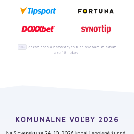
Zákaz hrania hazardných hier osobám mladším
18+
ako 18 rokov.
KOMUNÁLNE VOĽBY 2026
Na Slovensku sa 24. 10. 2026 konajú spojené župné