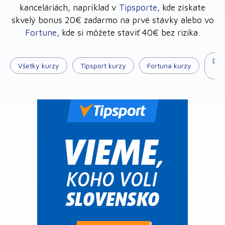
kanceláriách, napríklad v
Tipsporte
, kde získate
skvelý bonus 20€ zadarmo na prvé stávky alebo vo
Fortune
, kde si môžete staviť 40€ bez rizika.
Dox
Všetky kurzy
Tipsport kurzy
Fortuna kurzy
ku