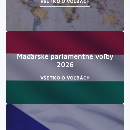
VŠETKO O VOĽBÁCH
Maďarské parlamentné voľby
2026
VŠETKO O VOĽBÁCH