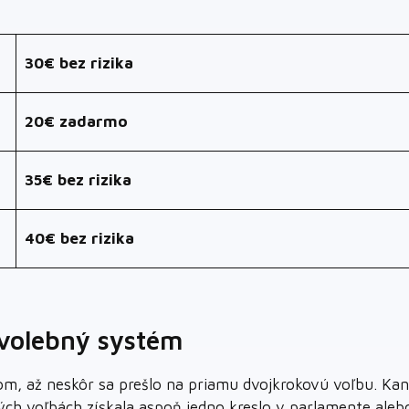
30€ bez rizika
20€ zadarmo
35€ bez rizika
40€ bez rizika
 volebný systém
om, až neskôr sa prešlo na priamu dvojkrokovú voľbu. Ka
dných voľbách získala aspoň jedno kreslo v parlamente al