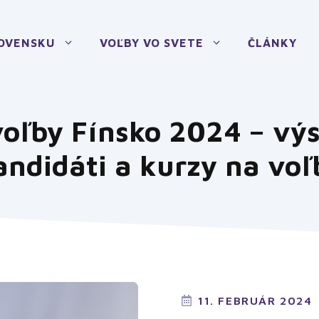
LOVENSKU
VOĽBY VO SVETE
ČLÁNKY
voľby Fínsko 2024 – výs
andidáti a kurzy na voľ
11. FEBRUÁR 2024