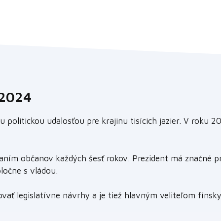
 2024
olitickou udalosťou pre krajinu tisícich jazier. V roku 2
vaním občanov každých šesť rokov. Prezident má značné pr
oločne s vládou.
vať legislatívne návrhy a je tiež hlavným veliteľom fínsky