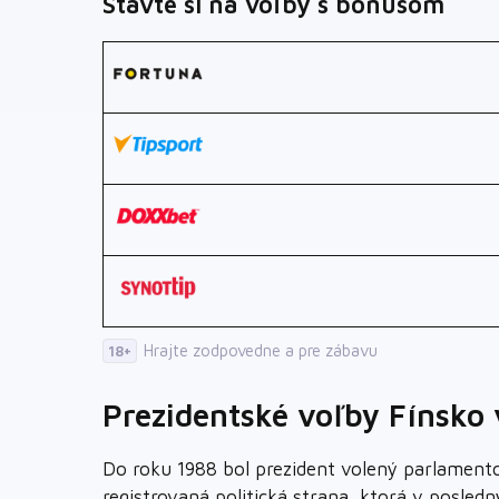
Stavte si na voľby s bonusom
Hrajte zodpovedne a pre zábavu
18+
Prezidentské voľby Fínsko
Do roku 1988 bol prezident volený parlament
registrovaná politická strana, ktorá v posle