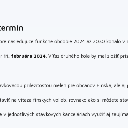
termín
a pre nasledujúce funkčné obdobie 2024 až 2030 konalo v
ôr
11. februára 2024
. Víťaz druhého kola by mal zložiť pr
vkovacou príležitosťou nielen pre občanov Fínska, ale aj 
taviť na víťaza fínskych volieb, rovnako ako si môžete sta
 v jednotlivých stávkových kanceláriách využiť aj zaují