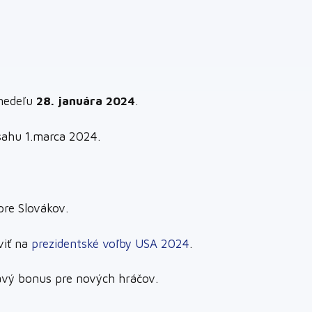
 nedeľu
28. januára 2024
.
ísahu 1.marca 2024.
pre Slovákov.
viť na
prezidentské voľby USA 2024
.
mavý bonus pre nových hráčov.