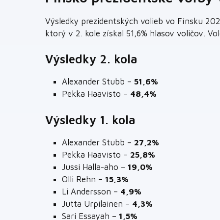
Výsledky prezidentských volieb vo Fínsku 202
ktorý v 2. kole získal 51,6% hlasov voličov. V
Výsledky 2. kola
Alexander Stubb –
51,6%
Pekka Haavisto –
48,4%
Výsledky 1. kola
Alexander Stubb –
27,2%
Pekka Haavisto –
25,8%
Jussi Halla-aho –
19,0%
Olli Rehn –
15,3%
Li Andersson –
4,9%
Jutta Urpilainen –
4,3%
Sari Essayah –
1,5%