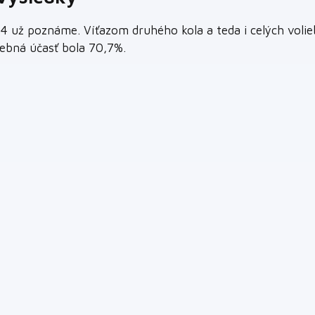
4 už poznáme. Víťazom druhého kola a teda i celých volie
olebná účasť bola 70,7%.