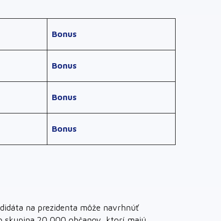
Bonus
Bonus
Bonus
Bonus
ndidáta na prezidenta môže navrhnúť
ebo skupina 20 000 občanov, ktorí majú