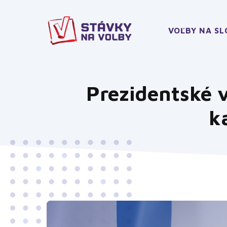
Preskočiť
na
obsah
VOĽBY NA S
Prezidentské 
k