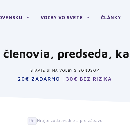
LOVENSKU
VOĽBY VO SVETE
ČLÁNKY
členovia, predseda, k
STAVTE SI NA VOĽBY S BONUSOM
20€ ZADARMO
30€ BEZ RIZIKA
Hrajte zodpovedne a pre zábavu
18+