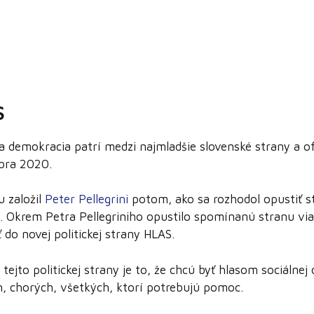
S
a demokracia patrí medzi najmladšie slovenské strany a of
mbra 2020.
u založil
Peter Pellegrini
potom, ako sa rozhodol opustiť 
. Okrem Petra Pellegriniho opustilo spomínanú stranu via
ť do novej politickej strany HLAS.
ejto politickej strany je to, že chcú byť hlasom sociálnej
ch, chorých, všetkých, ktorí potrebujú pomoc.