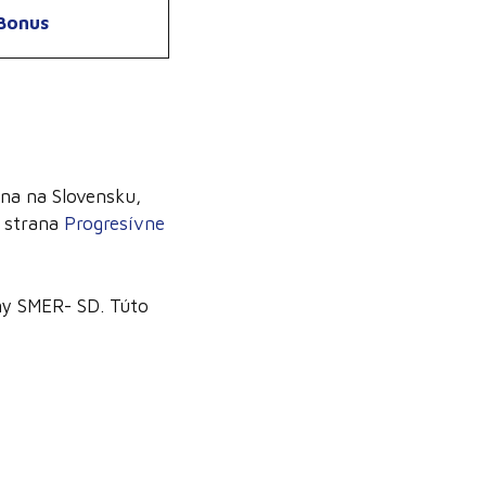
Bonus
ana na Slovensku,
á strana
Progresívne
any SMER- SD. Túto