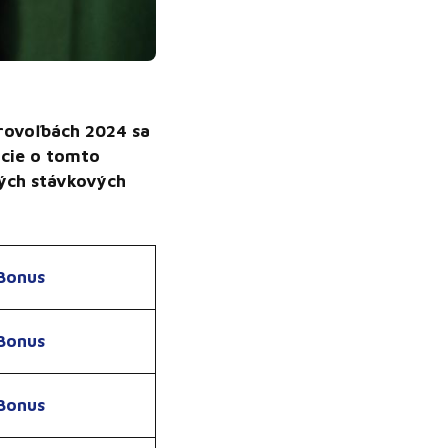
urovoľbách 2024 sa
ácie o tomto
rých stávkových
Bonus
Bonus
Bonus