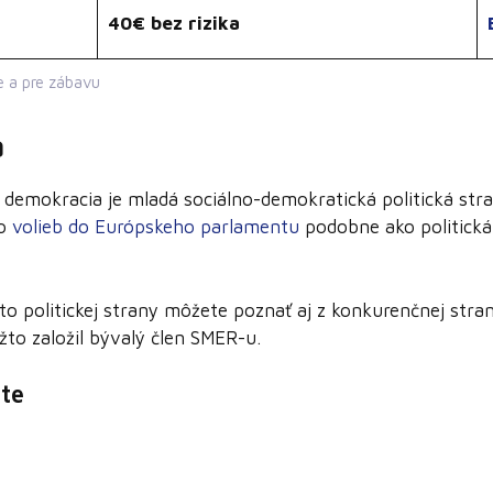
40€ bez rizika
 a pre zábavu
a
a demokracia je mladá sociálno-demokratická politická str
do
volieb do Európskeho parlamentu
podobne ako politick
to politickej strany môžete poznať aj z konkurenčnej str
ižto založil bývalý člen SMER-u.
te