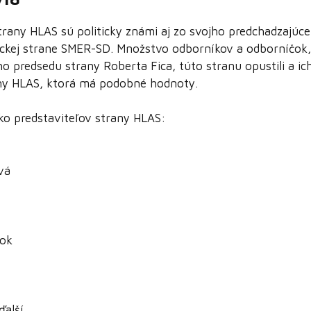
strany HLAS sú politicky známi aj zo svojho predchadzajúce
ickej strane SMER-SD. Množstvo odborníkov a odborníčok, 
 predsedu strany Roberta Fica, túto stranu opustili a ich
any HLAS, ktorá má podobné hodnoty.
ľko predstaviteľov strany HLAS:
vá
tok
ďalší