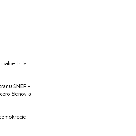
iciálne bola
stranu SMER –
cero členov a
 demokracie –