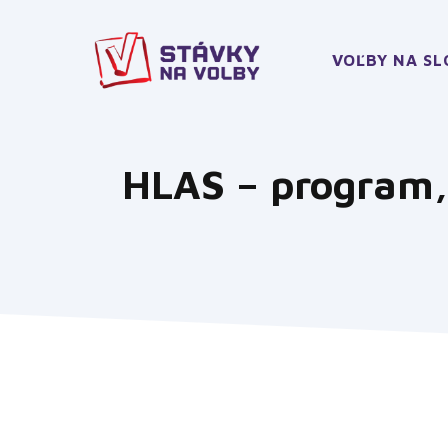
Preskočiť
na
obsah
VOĽBY NA S
HLAS – program, 