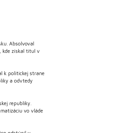
sku. Absolvoval
kde získal titul v
l k politickej strane
liky a odvtedy
kej republiky.
rmatizáciu vo vláde