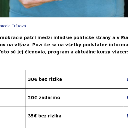
arcela Tršková
mokracia patrí medzi mladšie politické strany a v E
tov na víťaza. Pozrite sa na všetky podstatné inform
Toto sú jej členovia, program a aktuálne kurzy viace
30€ bez rizika
20€ zadarmo
35€ bez rizika