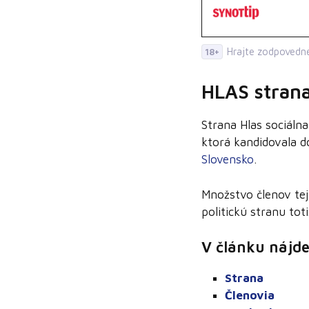
Hrajte zodpovedne
18+
HLAS stran
Strana Hlas sociáln
ktorá kandidovala 
Slovensko
.
Množstvo členov tej
politickú stranu tot
V článku nájde
Strana
Členovia