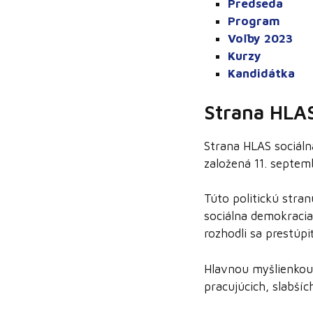
Predseda
Program
Voľby 2023
Kurzy
Kandidátka
Strana HLA
Strana HLAS sociáln
založená 11. septe
Túto politickú stran
sociálna demokracia
rozhodli sa prestúpi
Hlavnou myšlienkou t
pracujúcich, slabší