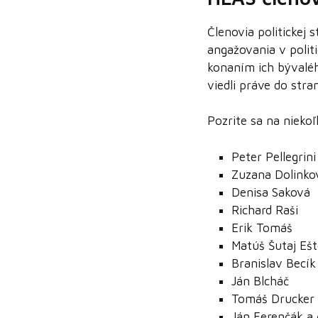
Členovia politickej 
angažovania v polit
konaním ich bývalého
viedli práve do str
Pozrite sa na nieko
Peter Pellegrini
Zuzana Dolinko
Denisa Saková
Richard Raši
Erik Tomáš
Matúš Šutaj Eš
Branislav Becík
Ján Blcháč
Tomáš Drucker
Ján Ferenčák a 