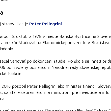
da
j strany Hlas je
Peter Pellegrini
.
 narodil 6. októbra 1975 v meste Banská Bystrica na Sloven
 neskôr študoval na Ekonomickej univerzite v Bratislave, 
iadenia.
a začal venovať po dokončení štúdia. Po škole sa ihneď prida
6 bol zvolený poslancom Národnej rady Slovenskej repub
ické funkcie.
2016 pôsobil Peter Pellegrini ako minister financií Slovens
8, sa stal vicepremiérom a ministrom pre investície a info
ca.