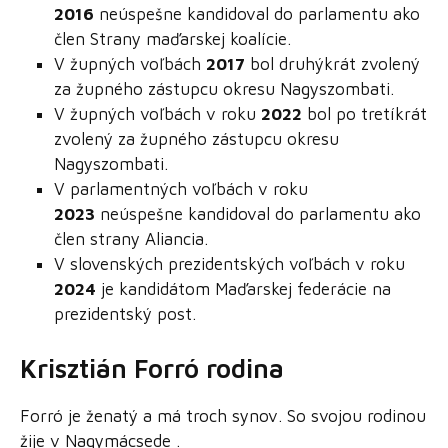
2016
neúspešne kandidoval do parlamentu ako
člen Strany maďarskej koalície.
V župných voľbách
2017
bol druhýkrát zvolený
za župného zástupcu okresu Nagyszombati.
V župných voľbách v roku
2022
bol po tretíkrát
zvolený za župného zástupcu okresu
Nagyszombati.
V parlamentných voľbách v roku
2023
neúspešne kandidoval do parlamentu ako
člen strany Aliancia.
V slovenských prezidentských voľbách v roku
2024
je kandidátom Maďarskej federácie na
prezidentský post.
Krisztián Forró rodina
Forró je ženatý a má troch synov. So svojou rodinou
žije v Nagymácsede .