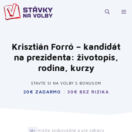
Preskočiť
na
M
obsah
Krisztián Forró – kandidát
na prezidenta: životopis,
rodina, kurzy
STAVTE SI NA VOĽBY S BONUSOM
20€ ZADARMO
30€ BEZ RIZIKA
Hrajte zodpovedne a pre zábavu
18+