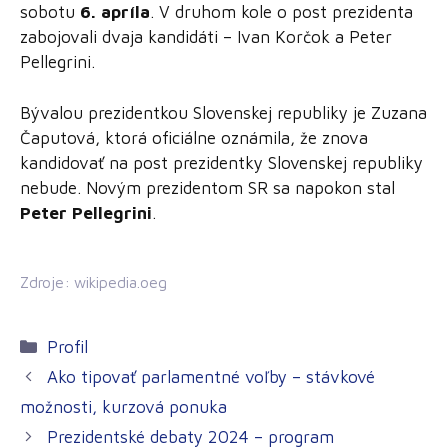
sobotu
6. apríla
. V druhom kole o post prezidenta
zabojovali dvaja kandidáti – Ivan Korčok a Peter
Pellegrini.
Bývalou prezidentkou Slovenskej republiky je Zuzana
Čaputová, ktorá oficiálne oznámila, že znova
kandidovať na post prezidentky Slovenskej republiky
nebude. Novým prezidentom SR sa napokon stal
Peter Pellegrini
.
Zdroje: wikipedia.oeg
Kategórie
Profil
Ako tipovať parlamentné voľby – stávkové
možnosti, kurzová ponuka
Prezidentské debaty 2024 – program