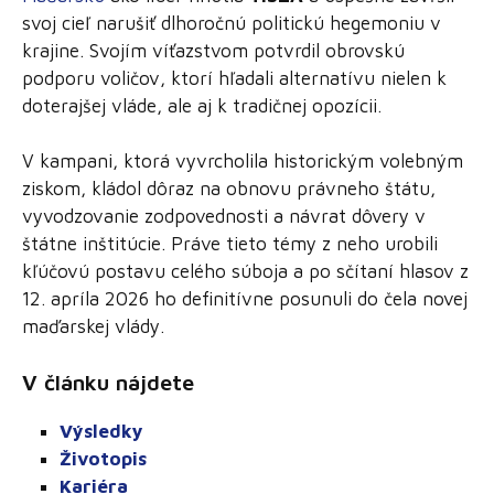
svoj cieľ narušiť dlhoročnú politickú hegemoniu v
krajine. Svojím víťazstvom potvrdil obrovskú
podporu voličov, ktorí hľadali alternatívu nielen k
doterajšej vláde, ale aj k tradičnej opozícii.
V kampani, ktorá vyvrcholila historickým volebným
ziskom, kládol dôraz na obnovu právneho štátu,
vyvodzovanie zodpovednosti a návrat dôvery v
štátne inštitúcie. Práve tieto témy z neho urobili
kľúčovú postavu celého súboja a po sčítaní hlasov z
12. apríla 2026 ho definitívne posunuli do čela novej
maďarskej vlády.
V článku nájdete
Výsledky
Životopis
Kariéra