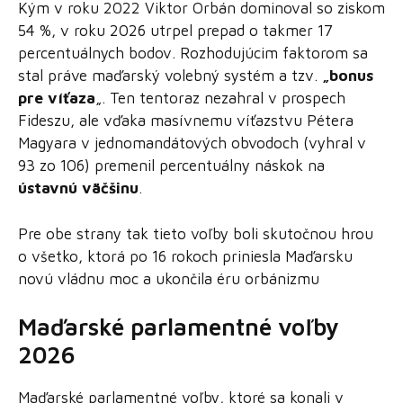
Kým v roku 2022 Viktor Orbán dominoval so ziskom
54 %, v roku 2026 utrpel prepad o takmer 17
percentuálnych bodov. Rozhodujúcim faktorom sa
stal práve maďarský volebný systém a tzv.
„bonus
pre víťaza
„. Ten tentoraz nezahral v prospech
Fideszu, ale vďaka masívnemu víťazstvu Pétera
Magyara v jednomandátových obvodoch (vyhral v
93 zo 106) premenil percentuálny náskok na
ústavnú väčšinu
.
Pre obe strany tak tieto voľby boli skutočnou hrou
o všetko, ktorá po 16 rokoch priniesla Maďarsku
novú vládnu moc a ukončila éru orbánizmu
Maďarské parlamentné voľby
2026
Maďarské parlamentné voľby, ktoré sa konali v