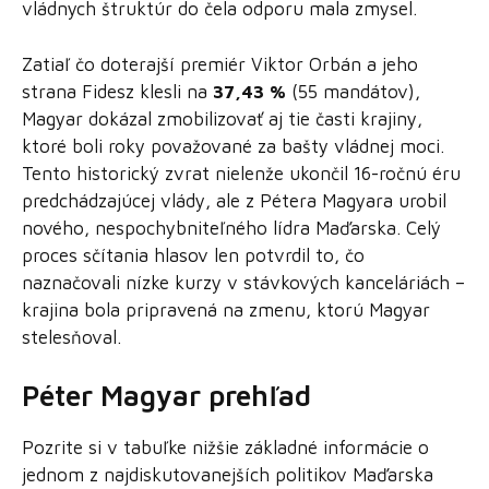
vládnych štruktúr do čela odporu mala zmysel.
Zatiaľ čo doterajší premiér Viktor Orbán a jeho
strana Fidesz klesli na
37,43 %
(55 mandátov),
Magyar dokázal zmobilizovať aj tie časti krajiny,
ktoré boli roky považované za bašty vládnej moci.
Tento historický zvrat nielenže ukončil 16-ročnú éru
predchádzajúcej vlády, ale z Pétera Magyara urobil
nového, nespochybniteľného lídra Maďarska. Celý
proces sčítania hlasov len potvrdil to, čo
naznačovali nízke kurzy v stávkových kanceláriách –
krajina bola pripravená na zmenu, ktorú Magyar
stelesňoval.
Péter Magyar prehľad
Pozrite si v tabuľke nižšie základné informácie o
jednom z najdiskutovanejších politikov Maďarska