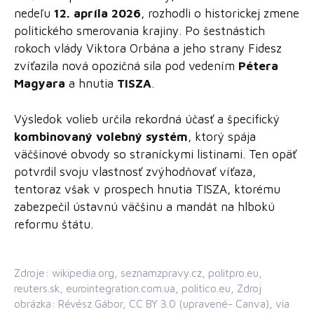
nedeľu
12. apríla 2026
, rozhodli o historickej zmene
politického smerovania krajiny. Po šestnástich
rokoch vlády Viktora Orbána a jeho strany Fidesz
zvíťazila nová opozičná sila pod vedením
Pétera
Magyara
a hnutia
TISZA
.
Výsledok volieb určila rekordná účasť a špecifický
kombinovaný volebný systém
, ktorý spája
väčšinové obvody so straníckymi listinami. Ten opäť
potvrdil svoju vlastnosť zvýhodňovať víťaza,
tentoraz však v prospech hnutia TISZA, ktorému
zabezpečil ústavnú väčšinu a mandát na hlbokú
reformu štátu.
Zdroje: wikipedia.org, seznamzpravy.cz, politpro.eu,
reuters.sk, eurointegration.com.ua, politico.eu, Zdroj
obrázka: Révész Gábor, CC BY 3.0 (upravené- Canva), via