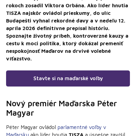
rokoch zosadil Viktora Orbána. Ako líder hnutia
TISZA najskôr ovládol prieskumy, do ulíc
Budapešti vyhnal rekordné davy a v nedeľu 12.
apríla 2026 definitívne prepísal históriu.
Spoznajte životný príbeh, kontroverzné kauzy a
cestu k moci politika, ktorý dokázal premeniť
nespokojnosť Maďarov na drvivé volebné
víťazstvo.
Stavte si na maďarské voľby
Nový premiér Maďarska Péter
Magyar
Péter Magyar ovládol
parlamentné voľby v
Maďarsku
ako líder hnutia
TISZA
a úspešne zavŕšil