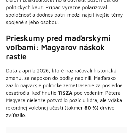
politických káuz. Prípad výrazne polarizoval
spoločnosť a dodnes patrí medzi najcitlivejšie témy
spojené s jeho osobou.
Prieskumy pred maďarskými
voľbami: Magyarov náskok
rastie
Dáta z apríla 2026, ktoré naznačovali historickú
zmenu, sa napokon do bodky naplnili. Maďarsko
zažilo najväčšie politické zemetrasenie za posledné
desaťročia, keď hnutie
TISZA
pod vedením Pétera
Magyara nielenže potvrdilo pozíciu lídra, ale vďaka
rekordnej volebnej účasti (takmer
80 %
) drvivo
zvíťazilo.