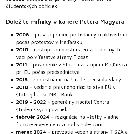
študentských pôžičiek.
Dôležité míľniky v kariére Pétera Magyara
2006
– právna pomoc protivládnym aktivistom
počas protestov v Maďarsku
2010
– nástup na ministerstvo zahraničných
vecí po víťazstve strany Fidesz
2011
– pôsobenie v Stálom zastúpení Maďarska
pri EÚ počas predsedníctva
2015
– zamestnanie na Úrade predsedu vlády
2018
– vedenie právneho riaditeľstva EÚ v
štátnej banke MBH Bank
2019 – 2022
– generálny riaditeľ Centra
študentských pôžičiek
február 2024
– rezignácia na všetky vládne
funkcie a verejný rozchod s Fideszom
marec 2024
– prevzatie vedenia strany TISZA a