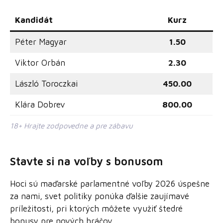
Kandidát
Kurz
Péter Magyar
1.50
Viktor Orbán
2.30
László Toroczkai
450.00
Klára Dobrev
800.00
18+ Hrajte zodpovedne a pre zábavu
Stavte si na voľby s bonusom
Hoci sú maďarské parlamentné voľby 2026 úspešne
za nami, svet politiky ponúka ďalšie zaujímavé
príležitosti, pri ktorých môžete využiť štedré
bonusy pre nových hráčov.