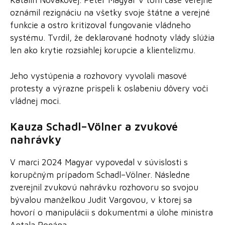
Katalin Novákovej. Péter Magyar v tom čase verejne
oznámil rezignáciu na všetky svoje štátne a verejné
funkcie a ostro kritizoval fungovanie vládneho
systému. Tvrdil, že deklarované hodnoty vlády slúžia
len ako krytie rozsiahlej korupcie a klientelizmu.
Jeho vystúpenia a rozhovory vyvolali masové
protesty a výrazne prispeli k oslabeniu dôvery voči
vládnej moci.
Kauza Schadl–Völner a zvukové
nahrávky
V marci 2024 Magyar vypovedal v súvislosti s
korupčným prípadom Schadl–Völner. Následne
zverejnil zvukovú nahrávku rozhovoru so svojou
bývalou manželkou Judit Vargovou, v ktorej sa
hovorí o manipulácii s dokumentmi a úlohe ministra