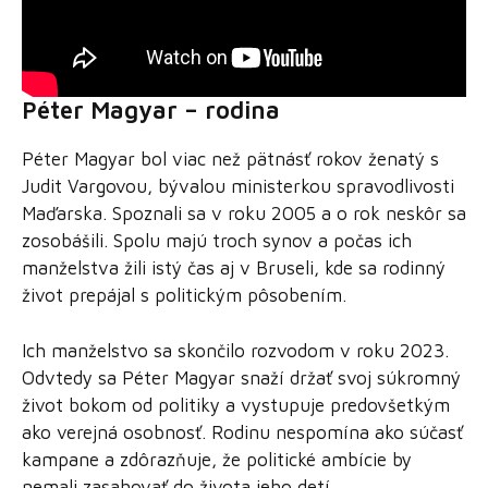
Péter Magyar – rodina
Péter Magyar bol viac než pätnásť rokov ženatý s
Judit Vargovou, bývalou ministerkou spravodlivosti
Maďarska. Spoznali sa v roku 2005 a o rok neskôr sa
zosobášili. Spolu majú troch synov a počas ich
manželstva žili istý čas aj v Bruseli, kde sa rodinný
život prepájal s politickým pôsobením.
Ich manželstvo sa skončilo rozvodom v roku 2023.
Odvtedy sa Péter Magyar snaží držať svoj súkromný
život bokom od politiky a vystupuje predovšetkým
ako verejná osobnosť. Rodinu nespomína ako súčasť
kampane a zdôrazňuje, že politické ambície by
nemali zasahovať do života jeho detí.