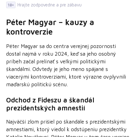
Hrajte zodpovedne a pre zábavu
18+
Péter Magyar – kauzy a
kontroverzie
Péter Magyar sa do centra verejnej pozornosti
dostal najmä v roku 2024, keď sa jeho osobný
príbeh začal prelínať s veľkými politickými
škandálmi. Odvtedy je jeho meno spájané s
viacerými kontroverziami, ktoré výrazne ovplyvnili
maďarskú politickú scénu.
Odchod z Fideszu a škandál
prezidentských amnestií
Najväčší zlom prišiel po škandále s prezidentskými
amnestiami, ktorý viedol k odstúpeniu prezidentky