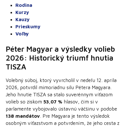
Rodina
Kurz
y
Kauzy
Prieskumy
Voľby
Péter Magyar a výsledky volieb
2026: Historický triumf hnutia
TISZA
Volebný súboj, ktorý vyvrcholil v nedeľu 12. apríla
2026, potvrdil mimoriadnu silu Pétera Magyara.
Jeho hnutie TISZA sa stalo suverénnym víťazom
volieb so ziskom
53,07 %
hlasov, čím si v
parlamente vybojovalo ústavnú väčšinu v podobe
138 mandátov
. Pre Magyara je tento výsledok
osobným víťazstvom a potvrdením, že jeho cesta z