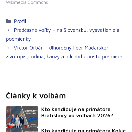
Wikimedia Commons
Kategórie
Profil
Predčasné voľby – na Slovensku, vysvetlenie a
podmienky
Viktor Orbán – dlhoročný líder Maďarska:
životopis, rodina, kauzy a odchod z postu premiéra
Články k volbám
Kto kandiduje na primátora
Bratislavy vo voľbách 2026?
Kto kandiduje na primátora Košíc