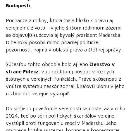
Budapešti
.
Pochádza z rodiny, ktorá mala blízko k právu aj
verejnému životu – v jeho širšom rodinnom zázemí
sa objavujú sudcovia aj bývalý prezident Maďarska.
Dlhé roky pôsobil mimo priamej politickej
pozornosti, najmä v oblasti práva a štátnej správy.
Súčasťou tohto obdobia bolo aj jeho
členstvo v
strane Fidesz
, v rámci ktorej pôsobil v rôznych
štátnych a verejných funkciách. Práve skúsenosti z
vnútra systému neskôr zohrali kľúčovú úlohu v jeho
rozhodnutí verejne vystúpiť.
Do širšieho povedomia verejnosti sa dostal až v roku
2024, keď po sérii politických škandálov verejne
vystúpil proti fungovaniu moci v Maďarsku. Jeho
otvorená kritika systému, korupcie a koncentrácie