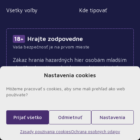
Všetky voľby
Kde tipovať
Hrajte zodpovedne
18+
Vaša bezpečnosť je na prvom mieste
Zákaz hrania hazardných hier osobám mladším
ako 18 rokov. Hazardné hry predstavujú riziko
Nastavenia cookies
finančných strát a vzniku závislosti. Informácie
o zodpovednom hraní nájdete
tu
.
Môžeme pracovať s cookies, aby sme mali prehľad ako web
používate?
© 2026
Stavkynavolby.sk
|
Sázkynavolby.cz
Prijať všetko
Odmietnuť
Nastavenia
O nás
Podmienky
GDPR
Cookies
Zásady používania cookies
Ochrana osobných údajov
Zodpovedné hranie
VOĽBY
SLOVENSKO
SVET
ČLÁNKY
TOP BONUS