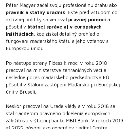
Péter Magyar začal svoju profesionálnu dráhu ako
právnik a štátny úradník
. Ešte pred vstupom do
aktívnej politiky sa venoval
právnej pomoci
a
pôsobil v
štátnej správe aj v európskych
inštitúciách
, kde získal detailný prehľad o
fungovaní maďarského štátu a jeho vzťahov s
Európskou úniou.
Po nástupe strany Fidesz k moci v roku 2010
pracoval na ministerstve zahraničných vecí a
následne počas maďarského predsedníctva EÚ
pôsobil v Stálom zastúpení Maďarska pri Európskej
únii v Bruseli.
Neskôr pracoval na Úrade vlády a v roku 2018 sa
stal riaditeľom právneho oddelenia európskych
záležitostí v štátnej banke MBH Bank. V rokoch 2019
až 2022 pôsobil ako generálny riaditeľ Centra