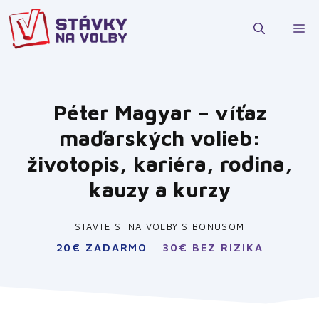
Preskočiť
na
M
obsah
Péter Magyar – víťaz
maďarských volieb:
životopis, kariéra, rodina,
kauzy a kurzy
STAVTE SI NA VOĽBY S BONUSOM
20€ ZADARMO
30€ BEZ RIZIKA