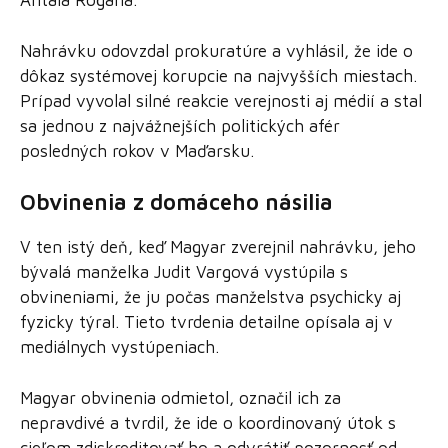
Antala Rogána.
Nahrávku odovzdal prokuratúre a vyhlásil, že ide o
dôkaz systémovej korupcie na najvyšších miestach.
Prípad vyvolal silné reakcie verejnosti aj médií a stal
sa jednou z najvážnejších politických afér
posledných rokov v Maďarsku.
Obvinenia z domáceho násilia
V ten istý deň, keď Magyar zverejnil nahrávku, jeho
bývalá manželka Judit Vargová vystúpila s
obvineniami, že ju počas manželstva psychicky aj
fyzicky týral. Tieto tvrdenia detailne opísala aj v
mediálnych vystúpeniach.
Magyar obvinenia odmietol, označil ich za
nepravdivé a tvrdil, že ide o koordinovaný útok s
cieľom zdiskreditovať ho a odvrátiť pozornosť od