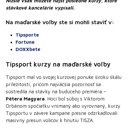
Nižšie však môžete nájsť posledné kurzy, ktoré
stávkové kancelárie vypísali.
Na maďarské voľby ste si mohli staviť v:
Tipsporte
Fortune
DOXXbete
Tipsport kurzy na maďarské voľby
Tipsport mal vo svojej kurzovej ponuke širokú škálu
príležitostí, pričom najväčšia pozornosť sa
sústredila na stávky na budúceho premiéra –
Pétera Magyara
. Hoci bol súboj s Viktorom
Orbánom spočiatku vnímaný ako vyrovnaný, kurzy
Tipsportu v závere kampane presne odzrkadľovali
masívny presun voličov k hnutiu TISZA.