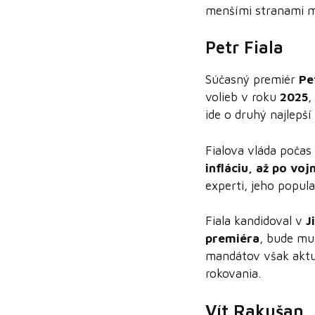
menšími stranami mô
Petr Fiala
Súčasný premiér
Pe
volieb v roku
2025
,
ide o druhý najlepší
Fialova vláda počas
infláciu, až po voj
experti, jeho popula
Fiala kandidoval v
J
premiéra
, bude mus
mandátov však akt
rokovania.
Vít Rakušan