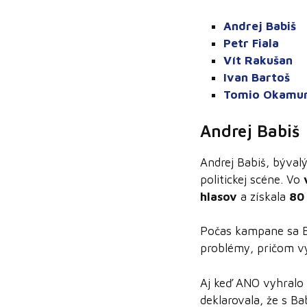
Andrej Babiš
Petr Fiala
Vít Rakušan
Ivan Bartoš
Tomio Okamu
Andrej Babiš
Andrej Babiš, býval
politickej scéne. Vo
hlasov
a získala
80 
Počas kampane sa B
problémy, pričom vý
Aj keď ANO vyhralo
deklarovala, že s B