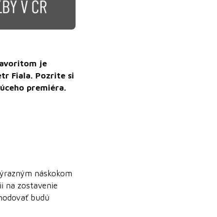
avoritom je
r Fiala. Pozrite si
dúceho premiéra.
 výrazným náskokom
cii na zostavenie
zhodovať budú