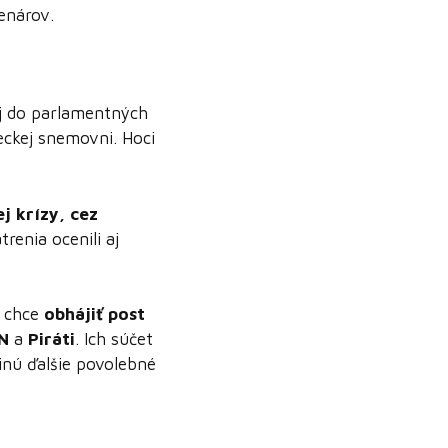
enárov.
j do parlamentných
ckej snemovni. Hoci
j krízy, cez
renia ocenili aj
k chce
obhájiť post
N
a
Piráti
. Ich súčet
inú ďalšie povolebné