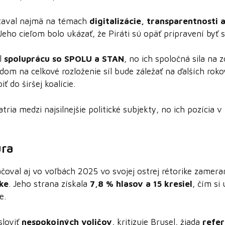
taval najmä na témach
digitalizácie, transparentnosti 
 Jeho cieľom bolo ukázať, že Piráti sú opäť pripravení byť 
l
spoluprácu so SPOLU a STAN
, no ich spoločná sila na 
adom na celkové rozloženie síl bude záležať na ďalších rok
ť do širšej koalície.
patria medzi najsilnejšie politické subjekty, no ich pozícia 
ra
oval aj vo voľbách 2025 vo svojej ostrej rétorike zamera
ike
. Jeho strana získala
7,8 % hlasov a 15 kresiel
, čím si
e.
sloviť
nespokojných voličov
, kritizuje Brusel, žiada
refe