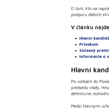
O tom, kto sa napo
podporu ďalších str
V článku nájde
Hlavní kandidá
Prieskum
Súčasný premi
Informácie o 
Hlavní kand
Po voľbách do Posla
predsedu vlády. Hn
definitívne rozhodn
Medzi hlavnými uchá