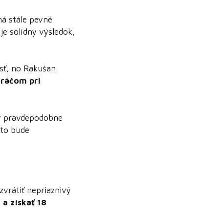
má stále pevné
 je solídny výsledok,
osť, no Rakušan
hráčom pri
by pravdepodobne
eto bude
 zvrátiť nepriaznivý
 a získať 18