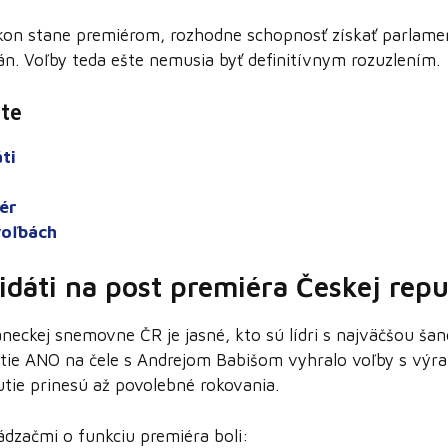
kon stane premiérom, rozhodne schopnosť získať parlame
án. Voľby teda ešte nemusia byť definitívnym rozuzlením.
te
ti
ér
voľbách
idáti na post premiéra Českej rep
neckej snemovne ČR je jasné, kto sú lídri s najväčšou šan
utie ANO na čele s Andrejom Babišom vyhralo voľby s vý
utie prinesú až povolebné rokovania.
dzačmi o funkciu premiéra boli: