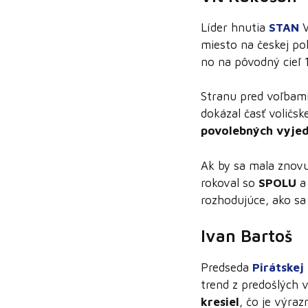
Líder hnutia
STAN
miesto na českej pol
no na pôvodný cieľ 1
Stranu pred voľbami
dokázal časť voličsk
povolebných vyje
Ak by sa mala znov
rokoval so
SPOLU
rozhodujúce, ako sa
Ivan Bartoš
Predseda
Pirátskej
trend z predošlých 
kresiel
, čo je výraz