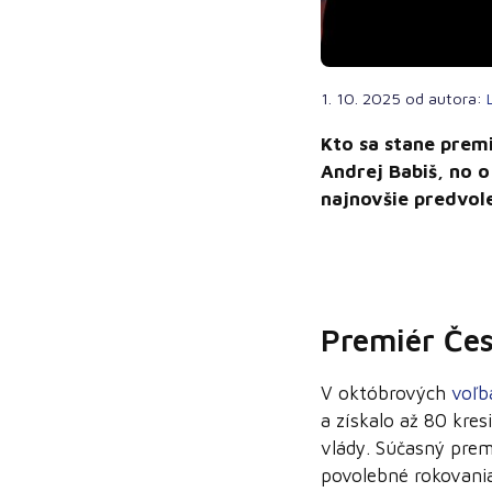
1. 10. 2025
od autora:
Kto sa stane
premi
Andrej Babiš, no o
najnovšie predvol
Premiér Če
V októbrových
voľb
a získalo až 80 kresi
vlády. Súčasný prem
povolebné rokovania