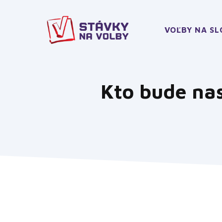
Preskočiť
na
obsah
VOĽBY NA S
Kto bude nas