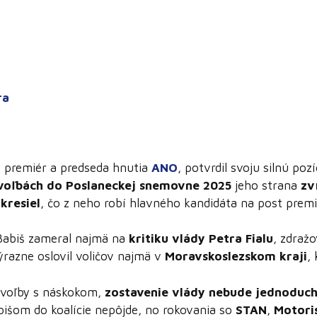
ra
ý premiér a predseda hnutia
ANO
, potvrdil svoju silnú poz
voľbách do Poslaneckej snemovne 2025
jeho strana
zv
kresiel
, čo z neho robí hlavného kandidáta na post premi
abiš zameral najmä na
kritiku vlády Petra Fialu
, zdraž
razne oslovil voličov najmä v
Moravskoslezskom kraji
,
 voľby s náskokom,
zostavenie vlády nebude jednoduc
abišom do koalície nepôjde, no rokovania so
STAN
,
Motori