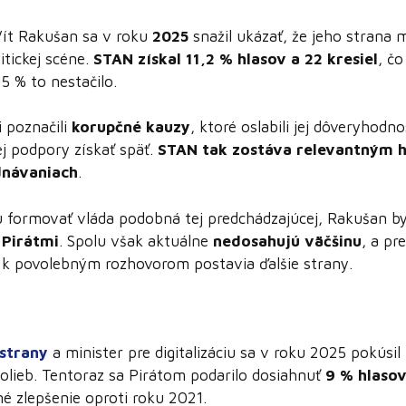
Vít Rakušan sa v roku
2025
snažil ukázať, že jeho strana 
itickej scéne.
STAN získal 11,2 % hlasov a 22 kresiel
, čo
5 % to nestačilo.
 poznačili
korupčné kauzy
, ktoré oslabili jej dôveryhodn
ej podpory získať späť.
STAN tak zostáva relevantným 
dnávaniach
.
u formovať vláda podobná tej predchádzajúcej, Rakušan 
a
Pirátmi
. Spolu však aktuálne
nedosahujú väčšinu
, a pr
 k povolebným rozhovorom postavia ďalšie strany.
 strany
a minister pre digitalizáciu sa v roku 2025 pokúsil
volieb. Tentoraz sa Pirátom podarilo dosiahnuť
9 % hlasov
né zlepšenie oproti roku 2021.