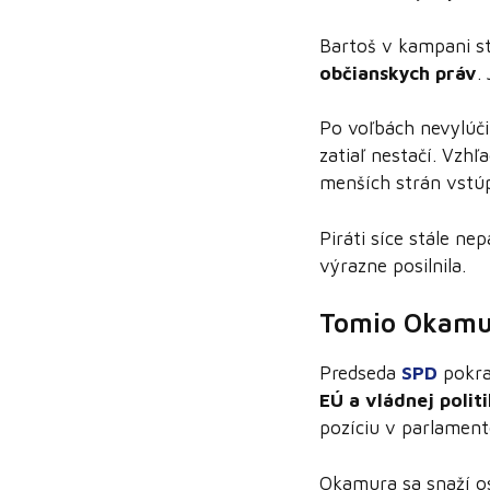
Bartoš v kampani s
občianskych práv
.
Po voľbách nevylúči
zatiaľ nestačí. Vzhľ
menších strán vstúpi
Piráti síce stále ne
výrazne posilnila.
Tomio Okamu
Predseda
SPD
pokrač
EÚ a vládnej polit
pozíciu v parlament
Okamura sa snaží o