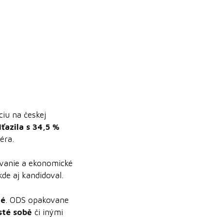
íciu na českej
íťazila s 34,5 %
éra.
ovanie a ekonomické
 kde aj kandidoval.
hé
. ODS opakovane
sté sobě
či inými