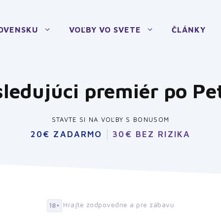
LOVENSKU
VOĽBY VO SVETE
ČLÁNKY
ledujúci premiér po Pet
STAVTE SI NA VOĽBY S BONUSOM
20€ ZADARMO
30€ BEZ RIZIKA
Hrajte zodpovedne a pre zábavu
18+