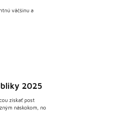
ntnú väčšinu a
ubliky 2025
cou získať post
razným náskokom, no