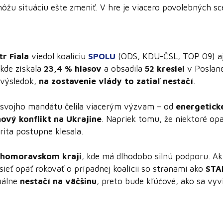
žu situáciu ešte zmeniť. V hre je viacero povolebných sc
tr Fiala
viedol koalíciu
SPOLU
(ODS, KDU-ČSL, TOP 09) a
 kde získala
23,4 % hlasov
a obsadila
52 kresiel
v Poslane
 výsledok,
na zostavenie vlády to zatiaľ nestačí
.
 svojho mandátu čelila viacerým výzvam – od
energeticke
nový konflikt na Ukrajine
. Napriek tomu, že niektoré opat
rita postupne klesala.
ihomoravskom kraji
, kde má dlhodobo silnú podporu. A
ieť opäť rokovať o prípadnej koalícii so stranami ako
STA
uálne
nestačí na väčšinu
, preto bude kľúčové, ako sa vyv