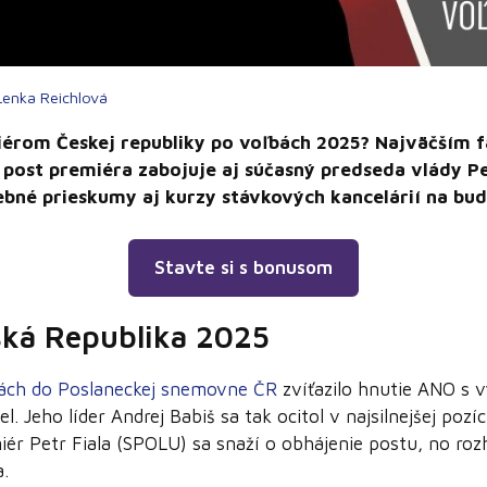
Lenka Reichlová
érom Českej republiky
po voľbách 2025?
Najväčším f
 post premiéra zabojuje aj súčasný predseda vlády Pet
ebné prieskumy aj kurzy stávkových kancelárií na bu
Stavte si s bonusom
ská Republika 2025
ách do Poslaneckej snemovne ČR
zvíťazilo hnutie ANO s
el. Jeho líder Andrej Babiš sa tak ocitol v najsilnejšej pozí
iér Petr Fiala (SPOLU) sa snaží o obhájenie postu, no ro
.