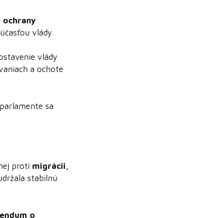
a ochrany
súčasťou vlády.
zostavenie vlády
ovaniach a ochote
v parlamente sa
nej proti
migrácii,
 udržala stabilnú
rendum o