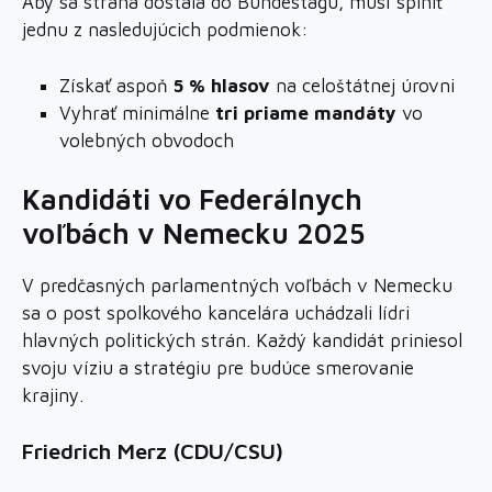
Aby sa strana dostala do Bundestagu, musí splniť
jednu z nasledujúcich podmienok:
Získať aspoň
5 % hlasov
na celoštátnej úrovni
Vyhrať minimálne
tri priame mandáty
vo
volebných obvodoch
Kandidáti vo Federálnych
voľbách v Nemecku 2025
V predčasných parlamentných voľbách v Nemecku
sa o post spolkového kancelára uchádzali lídri
hlavných politických strán. Každý kandidát priniesol
svoju víziu a stratégiu pre budúce smerovanie
krajiny.
Friedrich Merz (CDU/CSU)