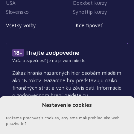
USA
Doxxbet kurzy
Slovensko
Synottip kurzy
Všetky voľby
Kde tipovať
Hrajte zodpovedne
18+
Vaša bezpečnosť je na prvom mieste
Zákaz hrania hazardných hier osobám mladším
ako 18 rokov. Hazardné hry predstavujú riziko
finančných strát a vzniku závislosti. Informácie
o zodpovednom hraní nájdete
tu
.
Nastavenia cookies
Môžeme pracovať s cookies, aby sme mali prehľad ako web
používate?
© 2026
Stavkynavolby.sk
|
Sázkynavolby.cz