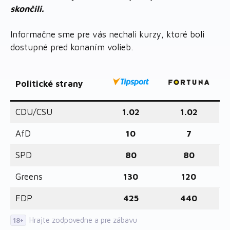
skončili.
Informačne sme pre vás nechali kurzy, ktoré boli
dostupné pred konaním volieb.
Politické strany
CDU/CSU
1.02
1.02
AfD
10
7
SPD
80
80
Greens
130
120
FDP
425
440
Hrajte zodpovedne a pre zábavu
18+