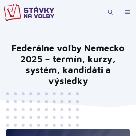
Preskočiť
na
M
obsah
Federálne voľby Nemecko
2025 – termín, kurzy,
systém, kandidáti a
výsledky