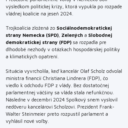
výsledkom politickej krízy, ktorá vypukla po rozpade
vládnej koalície na jeseň 2024.
Trojkoalícia zložená zo
Sociálnodemokratickej
strany Nemecka (SPD)
,
Zelených
a
Slobodnej
demokratickej strany (FDP)
sa rozpadla pre
dlhodobé nezhody v otázkach hospodárskej politiky
a klimatických opatrení.
Situácia vyvrcholila, keď kancelár Olaf Scholz odvolal
ministra financií Christiana Lindnera (FDP), čo
viedlo k odchodu FDP z vlády. Bez dostatočnej
parlamentnej väčšiny sa vláda stala nefunkčnou.
Následne v decembri 2024 Spolkový snem vyslovil
nedôveru kancelárovi Scholzovi. Prezident Frank-
Walter Steinmeier preto rozpustil parlament a
vyhlásil nové voľby.