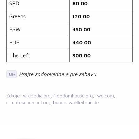
SPD
80.00
Greens
120.00
BSW
450.00
FDP
440.00
The Left
300.00
Hrajte zodpovedne a pre zábavu
18+
Zdroje: wikipedia.org, freedomhouse.org, rwe.com,
climatescorecard.org, bundeswahlleiterin.de