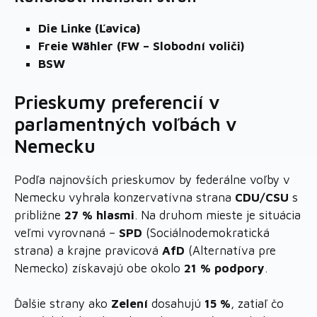
Die Linke (Ľavica)
Freie Wähler (FW – Slobodní voliči)
BSW
Prieskumy preferencií v
parlamentných voľbách v
Nemecku
Podľa najnovších prieskumov by federálne voľby v
Nemecku vyhrala konzervatívna strana
CDU/CSU
s
približne
27 % hlasmi
. Na druhom mieste je situácia
veľmi vyrovnaná –
SPD
(Sociálnodemokratická
strana) a krajne pravicová
AfD
(Alternatíva pre
Nemecko) získavajú obe okolo
21 % podpory
.
Ďalšie strany ako
Zelení
dosahujú
15 %
, zatiaľ čo