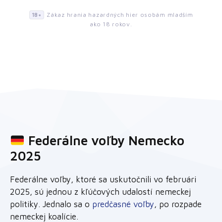
Zákaz hrania hazardných hier osobám mladším
18+
ako 18 rokov.
Federálne voľby Nemecko
2025
Federálne voľby, ktoré sa uskutočnili vo februári
2025, sú jednou z kľúčových udalostí nemeckej
politiky. Jednalo sa o
predčasné voľby
, po rozpade
nemeckej koalície.