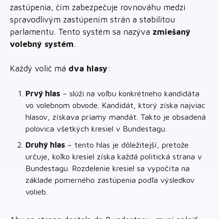
zastúpenia, čím zabezpečuje rovnováhu medzi
spravodlivým zastúpením strán a stabilitou
parlamentu. Tento systém sa nazýva
zmiešaný
volebný systém
.
Každý volič má
dva hlasy
:
Prvý hlas
– slúži na voľbu konkrétneho kandidáta
vo volebnom obvode. Kandidát, ktorý získa najviac
hlasov, získava priamy mandát. Takto je obsadená
polovica všetkých kresiel v Bundestagu.
Druhý hlas
– tento hlas je dôležitejší, pretože
určuje, koľko kresiel získa každá politická strana v
Bundestagu. Rozdelenie kresiel sa vypočíta na
základe pomerného zastúpenia podľa výsledkov
volieb.