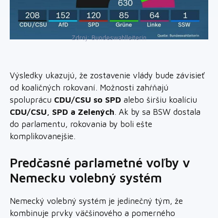
Zdroj: Bundeswahlleiterin
Výsledky ukazujú, že zostavenie vlády bude závisieť
od koaličných rokovaní. Možnosti zahŕňajú
spoluprácu
CDU/CSU so SPD
alebo širšiu koalíciu
CDU/CSU, SPD a Zelených
. Ak by sa BSW dostala
do parlamentu, rokovania by boli ešte
komplikovanejšie.
Predčasné parlametné voľby v
Nemecku volebný systém
Nemecký volebný systém je jedinečný tým, že
kombinuje prvky väčšinového a pomerného