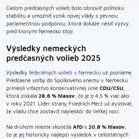
Cieľom predčasných volieb bolo obnoviť politickú
stabilitu a umožniť vznik novej vlády s pevnou
parlamentnou podporou, ktorá dokáže riešiť výzvy,
pred ktorými Nemecko stojí.
Výsledky nemeckých
predčasných volieb 2025
Výsledky
federálnych volieb v Nemecku
už poznáme.
Predčasné voľby do Spolkového snemu v Nemecku
priniesli víťazstvo konzervatívnej únie
CDU/CSU
,
ktorá získala
28,6 % hlasov
, čo je o 4,5 % viac ako
v roku 2021. Líder strany Friedrich Merz už avizoval,
že vládu chce zostaviť najneskôr do Veľkej noci.
Na druhom mieste skončila
AfD
s
20,8 % hlasov
,
čo je jej historicky najlepší výsledok v celoštátnych