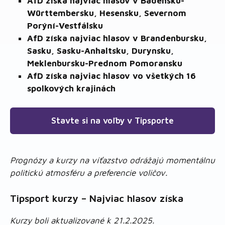
AfD získa najviac hlasov v Bádensku-
Württembersku, Hesensku, Severnom
Porýní-Vestfálsku
AfD získa najviac hlasov v Brandenbursku,
Sasku, Sasku-Anhaltsku, Durynsku,
Meklenbursku-Prednom Pomoransku
AfD získa najviac hlasov vo všetkých 16
spolkových krajinách
Stavte si na voľby v Tipsporte
Prognózy a kurzy na víťazstvo odrážajú momentálnu
politickú atmosféru a preferencie voličov.
Tipsport kurzy – Najviac hlasov získa
Kurzy boli aktualizované k 21.2.2025.