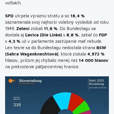
voľbách.
SPD
utrpela výraznú stratu a so
16,4 %
zaznamenala svoj najhorší volebný výsledok od roku
1949.
Zelení
získali
11,6 %
. Do Bundestagu sa
dostala aj
Ľavica (Die Linke)
s
8,8 %
, zatiaľ čo
FDP
s
4,3 %
už v parlamente zastúpenie mať nebude.
Len tesne sa do Bundestagu nedostala strana
BSW
(Sahra Wagenknechtová)
, ktorá získala
4,972 %
hlasov, pričom jej chýbalo menej než
14 000 hlasov
na prekročenie päťpercentnej hranice.