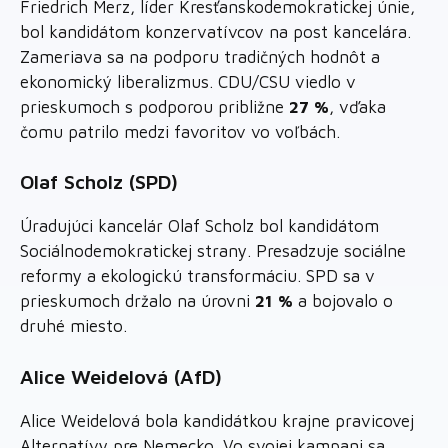
Friedrich Merz, líder Kresťanskodemokratickej únie,
bol kandidátom konzervatívcov na post kancelára.
Zameriava sa na podporu tradičných hodnôt a
ekonomický liberalizmus. CDU/CSU viedlo v
prieskumoch s podporou približne
27 %
, vďaka
čomu patrilo medzi favoritov vo voľbách.
Olaf Scholz (SPD)
Úradujúci kancelár Olaf Scholz bol kandidátom
Sociálnodemokratickej strany. Presadzuje sociálne
reformy a ekologickú transformáciu. SPD sa v
prieskumoch držalo na úrovni
21 %
a bojovalo o
druhé miesto.
Alice Weidelová (AfD)
Alice Weidelová bola kandidátkou krajne pravicovej
Alternatívy pre Nemecko. Vo svojej kampani sa