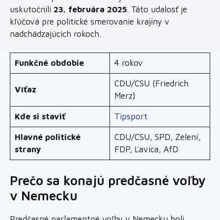
uskutočnili
23. februára 2025
. Táto udalosť je
kľúčová pre politické smerovanie krajiny v
nadchádzajúcich rokoch.
Funkčné obdobie
4 rokov
CDU/CSU (Friedrich
Víťaz
Merz)
Kde si staviť
Tipsport
Hlavné politické
CDU/CSU, SPD, Zelení,
strany
FDP, Ľavica, AfD
Prečo sa konajú predčasné voľby
v Nemecku
Predčasné parlamentné voľby v Nemecku boli